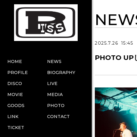
NEW
2025.7.26
15:45
PHOTO U
HOME
NEWS
PROFILE
BIOGRAPHY
DISCO
LIVE
MOVIE
MEDIA
GOODS
PHOTO
LINK
CONTACT
TICKET